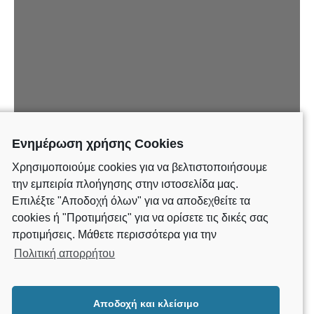
Ενημέρωση χρήσης Cookies
Hello world!
Χρησιμοποιούμε cookies για να βελτιστοποιήσουμε
την εμπειρία πλοήγησης στην ιστοσελίδα μας.
Welcome to WordPress. This is your first post. Edit or delete it,
Επιλέξτε "Αποδοχή όλων" για να αποδεχθείτε τα
then start writing!
cookies ή "Προτιμήσεις" για να ορίσετε τις δικές σας
CONTINUE READING
προτιμήσεις. Μάθετε περισσότερα για την
Πολιτική απορρήτου
Αποδοχή και κλείσιμο