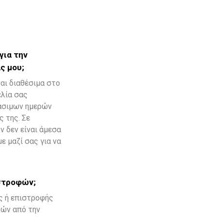
P
R
O
D
U
C
για την
T
ς μου;
S
I
αι διαθέσιμα στο
N
ελία σας
T
άσιμων ημερών
H
E
 της. Σε
C
 δεν είναι άμεσα
A
ε μαζί σας για να
R
T
.
ιστροφών;
ς ή επιστροφής
ρών από την