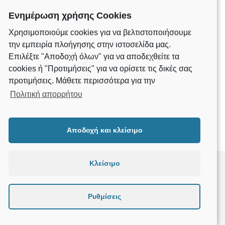
Ενημέρωση χρήσης Cookies
Ακύρωση παραγγελίας
Χρησιμοποιούμε cookies για να βελτιστοποιήσουμε
την εμπειρία πλοήγησης στην ιστοσελίδα μας.
Επιλέξτε "Αποδοχή όλων" για να αποδεχθείτε τα
Για ακύρωση παραγγελίας (ολική ή μερική) θα πρέπει να
cookies ή "Προτιμήσεις" για να ορίσετε τις δικές σας
επικοινωνήσετε μαζί μας στο τηλ.
6987231768
.
Η δυνατότητα αυτή σας παρέχεται μέχρι τη στιγμή που θα
προτιμήσεις. Μάθετε περισσότερα για την
σας ενημερώσουμε για την αποστολή της παραγγελίας σας.
Πολιτική απορρήτου
Μετά την αποστολή της παραγγελίας δεν είναι δυνατή η
ακύρωσή της.
Αποδοχή και κλείσιμο
Κλείσιμο
Ρυθμίσεις
developed by
i DESIGN