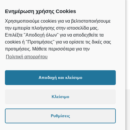
Ενημέρωση χρήσης Cookies
Spring-Summer 2017
Χρησιμοποιούμε cookies για να βελτιστοποιήσουμε
την εμπειρία πλοήγησης στην ιστοσελίδα μας.
Tattooed Cosby sweater whatever semiotics, Godard Portland
Επιλέξτε "Αποδοχή όλων" για να αποδεχθείτε τα
VHS viral sustainable bespoke vinyl roof party. Shabby…
cookies ή "Προτιμήσεις" για να ορίσετε τις δικές σας
CONTINUE READING
προτιμήσεις. Μάθετε περισσότερα για την
Πολιτική απορρήτου
Αποδοχή και κλείσιμο
Κλείσιμο
Ρυθμίσεις
developed by
i DESIGN