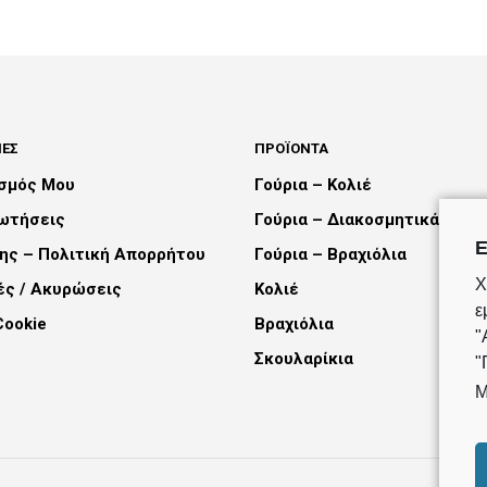
ADD TO CART
ADD TO CART
ΕΣ
ΠΡΟΪΌΝΤΑ
ασμός Μου
Γούρια – Κολιέ
ρωτήσεις
Γούρια – Διακοσμητικά
Ε
ης – Πολιτική Απορρήτου
Γούρια – Βραχιόλια
Χ
ές / Ακυρώσεις
Κολιέ
ε
Cookie
Βραχιόλια
"
Σκουλαρίκια
"
Μ