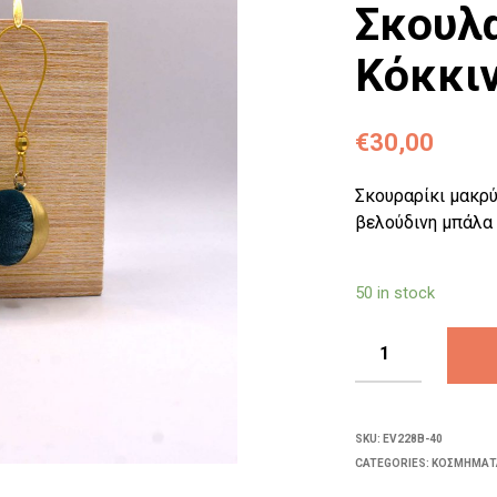
Σκουλ
Κόκκι
€
30,00
Σκουραρίκι μακρ
βελούδινη μπάλα
50 in stock
SKU:
EV228B-40
CATEGORIES:
ΚΟΣΜΉΜΑΤ