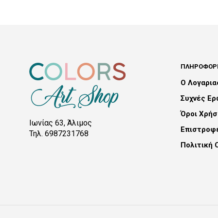
ADD TO CART
ΠΛΗΡΟΦΟΡΊ
Ο Λογαρι
Συχνές Ε
Όροι Χρήσ
Ιωνίας 63, Άλιμος
Επιστροφ
Τηλ. 6987231768
Πολιτική 