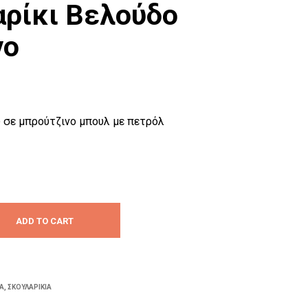
αρίκι Βελούδο
P
R
O
νο
D
U
C
T
S
I
ύ σε μπρούτζινο μπουλ με πετρόλ
N
T
H
E
C
A
R
T
ADD TO CART
.
Α
,
ΣΚΟΥΛΑΡΊΚΙΑ