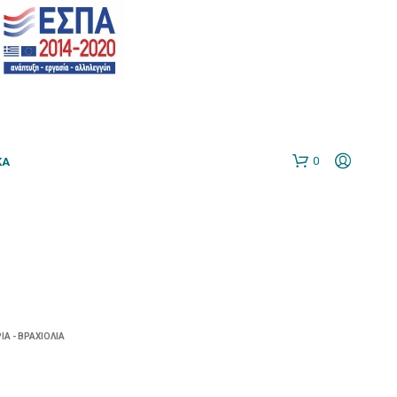
0
ΚΆ
ΙΑ - ΒΡΑΧΙΌΛΙΑ
N
O