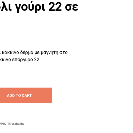
λι γούρι 22 σε
P
R
O
D
U
C
T
S
I
ε κόκκινο δέρμα με μαγνήτη στο
N
κκινο επάργυρο 22
T
H
E
C
A
R
T
ADD TO CART
.
ΡΙΑ - ΒΡΑΧΙΌΛΙΑ