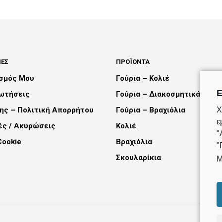
ADD TO CART
ΕΣ
ΠΡΟΪΌΝΤΑ
ασμός Μου
Γούρια – Κολιέ
Ε
ρωτήσεις
Γούρια – Διακοσμητικά
Χ
ης – Πολιτική Απορρήτου
Γούρια – Βραχιόλια
ε
ές / Ακυρώσεις
Κολιέ
"
Cookie
Βραχιόλια
"
Σκουλαρίκια
Μ