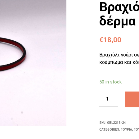
Βραχιό
δέρμα
€
18,00
Βραχιόλι γούρι σ
κούμπωμα και κό
50 in stock
SKU:
GBL221S-24
CATEGORIES:
ΓΟΎΡΙΑ
,
ΓΟΎ