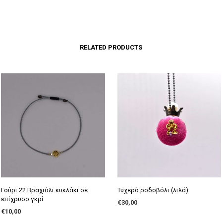
RELATED PRODUCTS
Γούρι 22 Βραχιόλι κυκλάκι σε
Τυχερό ροδοβόλι (λιλά)
επίχρυσο γκρί
€
30,00
€
10,00
ADD TO CART