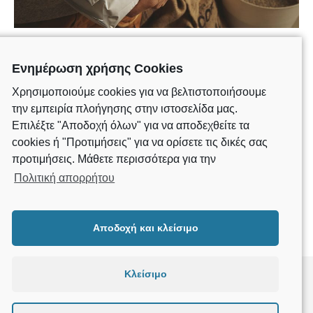
Spice Up Your Wardrobe With Graphic
Ενημέρωση χρήσης Cookies
Prints
Χρησιμοποιούμε cookies για να βελτιστοποιήσουμε
την εμπειρία πλοήγησης στην ιστοσελίδα μας.
This content is before the more tag. Wes Anderson chillwave
Επιλέξτε "Αποδοχή όλων" για να αποδεχθείτε τα
Bushwick, chambray seitan selfies Austin…
cookies ή "Προτιμήσεις" για να ορίσετε τις δικές σας
CONTINUE READING
προτιμήσεις. Μάθετε περισσότερα για την
Πολιτική απορρήτου
Αποδοχή και κλείσιμο
Κλείσιμο